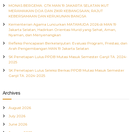
h
MONAS BERGEMA: GTK MAN 19 JAKARTA SELATAN IKUT
f
s
MERAMAIKAN DOA DAN ZIKIR KEBANGSAAN, RAJUT
o
KEBERSAMAAN DAN KERUKUNAN BANGSA
r
n
Kementerian Agama Luncurkan MATAMUDA 2026 di MAN 19
:
Jakarta Selatan, Hadirkan Orientasi Murid yang Sehat, Aman,
Nyaman, dan Menyenangkan
a
Refleksi Pencapaian Berkelanjutan: Evaluasi Program, Prestasi, dan
Arah Pengembangan MAN 19 Jakarta Selatan
v
SK Penetapan Lulus PPDB Mutasi Masuk Semester Ganjil TA. 2024-
i
2025
SK Penetapan Lulus Seleksi Berkas PPDB Mutasi Masuk Semester
g
Ganjil TA. 2024-2025
a
Archives
t
August 2026
i
July 2026
June 2026
o