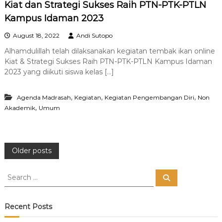
Kiat dan Strategi Sukses Raih PTN-PTK-PTLN
Kampus Idaman 2023
August 18, 2022
Andi Sutopo
Alhamdulillah telah dilaksanakan kegiatan tembak ikan online
Kiat & Strategi Sukses Raih PTN-PTK-PTLN Kampus Idaman
2023 yang diikuti siswa kelas […]
,
,
,
Agenda Madrasah
Kegiatan
Kegiatan Pengembangan Diri
Non
,
Akademik
Umum
P
Older posts
o
S
S
e
e
a
s
a
r
c
r
Recent Posts
h
c
t