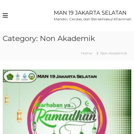
S
k
MAN 19 JAKARTA SELATAN
i
Mandiri, Cerdas, dan Berakhlakul Kharimah
p
t
o
Category:
Non Akademik
c
o
n
Home
Non Akademik
t
e
n
t