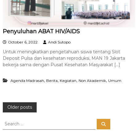
Penyuluhan ABAT HIV/AIDS
October 6, 2022
Andi Sutopo
Untuk meningkatkan pengetahuan siswa tentang Slot
Deposit Pulsa dan kesehatan reproduksi, MAN 19 Jakarta
bekerja sama dengan Pusat Kesehatan Masyarakat […]
,
,
,
,
Agenda Madrasah
Berita
Kegiatan
Non Akademik
Umum
P
Older posts
o
S
S
e
e
a
s
a
r