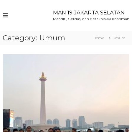
S
k
MAN 19 JAKARTA SELATAN
i
Mandiri, Cerdas, dan Berakhlakul Kharimah
p
t
o
Category:
Umum
Home
Umum
c
o
n
t
e
n
t