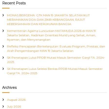
c
r
Recent Posts
h
c
t
h
MONAS BERGEMA: GTK MAN 19 JAKARTA SELATAN IKUT
f
s
MERAMAIKAN DOA DAN ZIKIR KEBANGSAAN, RAJUT
o
KEBERSAMAAN DAN KERUKUNAN BANGSA
r
n
Kementerian Agama Luncurkan MATAMUDA 2026 di MAN 19
:
Jakarta Selatan, Hadirkan Orientasi Murid yang Sehat, Aman,
Nyaman, dan Menyenangkan
a
Refleksi Pencapaian Berkelanjutan: Evaluasi Program, Prestasi, dan
Arah Pengembangan MAN 19 Jakarta Selatan
v
SK Penetapan Lulus PPDB Mutasi Masuk Semester Ganjil TA. 2024-
i
2025
SK Penetapan Lulus Seleksi Berkas PPDB Mutasi Masuk Semester
g
Ganjil TA. 2024-2025
a
Archives
t
August 2026
i
July 2026