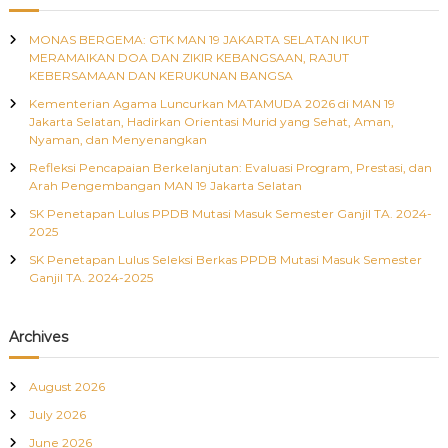
c
t
h
MONAS BERGEMA: GTK MAN 19 JAKARTA SELATAN IKUT
f
s
MERAMAIKAN DOA DAN ZIKIR KEBANGSAAN, RAJUT
o
KEBERSAMAAN DAN KERUKUNAN BANGSA
r
n
Kementerian Agama Luncurkan MATAMUDA 2026 di MAN 19
:
Jakarta Selatan, Hadirkan Orientasi Murid yang Sehat, Aman,
Nyaman, dan Menyenangkan
a
Refleksi Pencapaian Berkelanjutan: Evaluasi Program, Prestasi, dan
Arah Pengembangan MAN 19 Jakarta Selatan
v
SK Penetapan Lulus PPDB Mutasi Masuk Semester Ganjil TA. 2024-
i
2025
SK Penetapan Lulus Seleksi Berkas PPDB Mutasi Masuk Semester
g
Ganjil TA. 2024-2025
a
Archives
t
August 2026
i
July 2026
June 2026