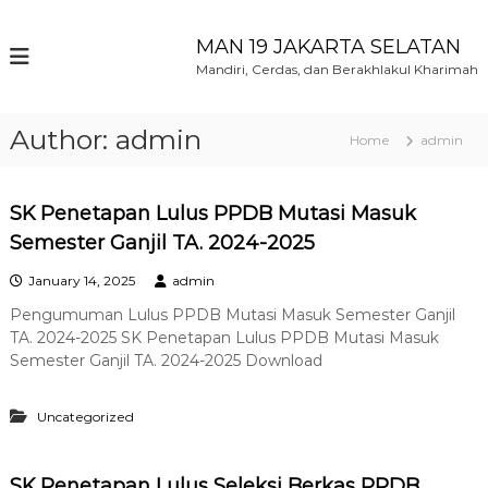
S
k
MAN 19 JAKARTA SELATAN
i
Mandiri, Cerdas, dan Berakhlakul Kharimah
p
t
o
Author:
admin
Home
admin
c
o
n
SK Penetapan Lulus PPDB Mutasi Masuk
t
e
Semester Ganjil TA. 2024-2025
n
January 14, 2025
admin
t
Pengumuman Lulus PPDB Mutasi Masuk Semester Ganjil
TA. 2024-2025 SK Penetapan Lulus PPDB Mutasi Masuk
Semester Ganjil TA. 2024-2025 Download
Uncategorized
SK Penetapan Lulus Seleksi Berkas PPDB