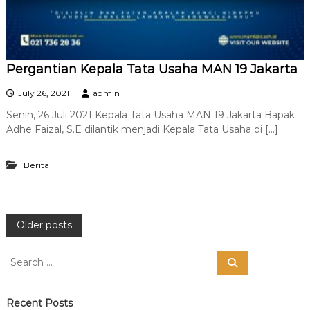
Pergantian Kepala Tata Usaha MAN 19 Jakarta
July 26, 2021
admin
Senin, 26 Juli 2021 Kepala Tata Usaha MAN 19 Jakarta Bapak
Adhe Faizal, S.E dilantik menjadi Kepala Tata Usaha di […]
Berita
P
Older posts
o
S
S
e
e
a
s
a
r
c
r
Recent Posts
h