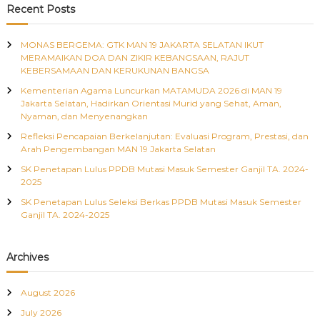
c
r
Recent Posts
h
c
h
MONAS BERGEMA: GTK MAN 19 JAKARTA SELATAN IKUT
f
MERAMAIKAN DOA DAN ZIKIR KEBANGSAAN, RAJUT
o
KEBERSAMAAN DAN KERUKUNAN BANGSA
r
Kementerian Agama Luncurkan MATAMUDA 2026 di MAN 19
:
Jakarta Selatan, Hadirkan Orientasi Murid yang Sehat, Aman,
Nyaman, dan Menyenangkan
Refleksi Pencapaian Berkelanjutan: Evaluasi Program, Prestasi, dan
Arah Pengembangan MAN 19 Jakarta Selatan
SK Penetapan Lulus PPDB Mutasi Masuk Semester Ganjil TA. 2024-
2025
SK Penetapan Lulus Seleksi Berkas PPDB Mutasi Masuk Semester
Ganjil TA. 2024-2025
Archives
August 2026
July 2026