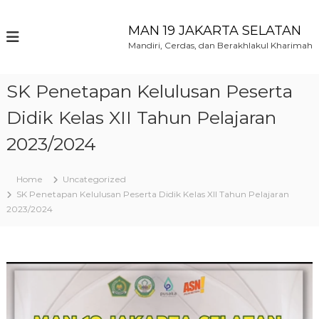
S
k
MAN 19 JAKARTA SELATAN
i
Mandiri, Cerdas, dan Berakhlakul Kharimah
p
t
o
SK Penetapan Kelulusan Peserta
c
o
Didik Kelas XII Tahun Pelajaran
n
2023/2024
t
e
n
Home
Uncategorized
t
SK Penetapan Kelulusan Peserta Didik Kelas XII Tahun Pelajaran
2023/2024